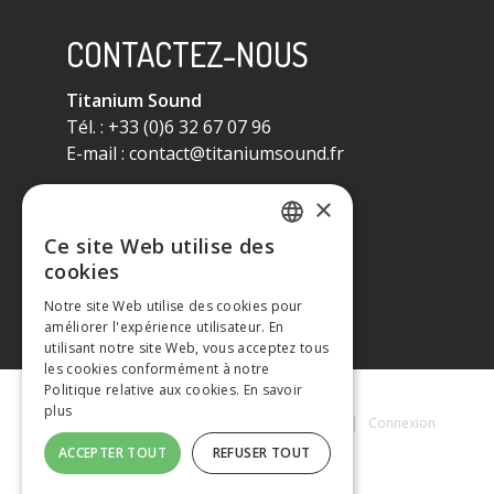
CONTACTEZ-NOUS
Titanium Sound
Tél. : +33 (0)6 32 67 07 96
E-mail :
contact@titaniumsound.fr
CONTACTEZ-NOUS
×
Ce site Web utilise des
Titanium Sound
FRENCH
cookies
Tél. : +33 (0)6 32 67 07 96
E-mail :
contact@titaniumsound.fr
Notre site Web utilise des cookies pour
ENGLISH
améliorer l'expérience utilisateur. En
utilisant notre site Web, vous acceptez tous
les cookies conformément à notre
Politique relative aux cookies.
En savoir
plus
Titanium Sound © 2026
|
Mentions Légales
|
Connexion
ACCEPTER TOUT
REFUSER TOUT