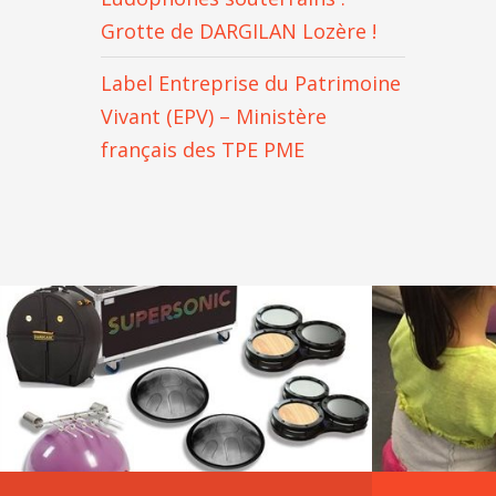
Grotte de DARGILAN Lozère !
Label Entreprise du Patrimoine
Vivant (EPV) – Ministère
français des TPE PME