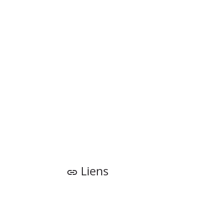
Liens
link