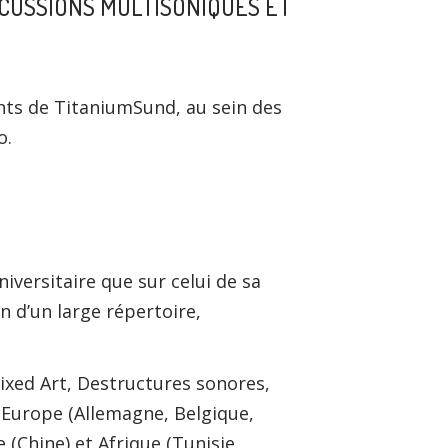
CUSSIONS MULTISONIQUES ET
ents de TitaniumSund, au sein des
o.
versitaire que sur celui de sa
on d’un large répertoire,
ixed Art, Destructures sonores,
 Europe (Allemagne, Belgique,
(Chine) et Afrique (Tunisie,