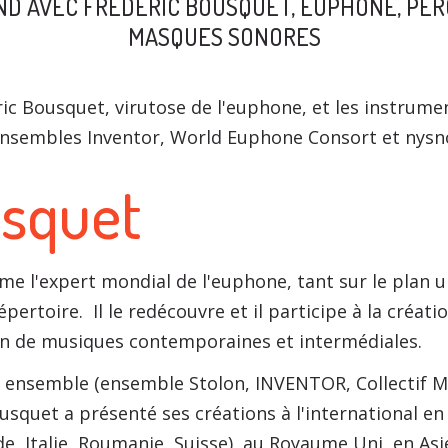
ND AVEC FRÉDÉRIC BOUSQUET, EUPHONE, PER
MASQUES SONORES
ic Bousquet, virutose de l'euphone, et les instrum
nsembles Inventor, World Euphone Consort et nysn
usquet
 l'expert mondial de l'euphone, tant sur le plan uni
ertoire. Il le redécouvre et il participe à la créati
ion de musiques contemporaines et intermédiales.
s ensemble (ensemble Stolon, INVENTOR, Collectif M
squet a présenté ses créations à l'international en
 Italie, Roumanie, Suisse), au Royaume Uni, en Asie 