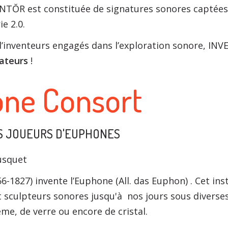
NTŎR est constituée de signatures sonores captées
ie 2.0.
t d’inventeurs engagés dans l’exploration sonore, I
éateurs
!
ne Consort
S JOUEURS D'EUPHONES
ousquet
56-1827) invente l’Euphone (All. das Euphon) . Cet i
t sculpteurs sonores jusqu'à nos jours sous diverse
e, de verre ou encore de cristal.