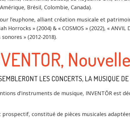
Amérique, Brésil, Colombie, Canada).
ur l’euphone, alliant création musicale et patrimoin
miah Horrocks » (2004) & « COSMOS » (2022), « ANVIL
 sonores » (2012-2018).
VENTOR, Nouvelles
SSEMBLERONT LES CONCERTS, LA MUSIQUE DE
entions d’instruments de musique, INVENTŎR est déd
et prospectif, constitué de pièces musicales adapté