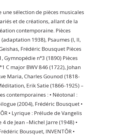
e une sélection de pièces musicales
ariés et de créations, allant de la
éation contemporaine. Pièces
(adaptation 1938), Psaumes (I, II,
 Geishas, Frédéric Bousquet Pièces
°1, Gymnopédie n°3 (1890) Pièces
 n°1 C major BWV 846 (1722), Johan
Ave Maria, Charles Gounod (1818-
ditation, Erik Satie (1866-1925) –
 contemporaines : • Néotonal :
logue (2004), Frédéric Bousquet •
ŎR • Lyrique : Prélude de Vangelis
e 4 de Jean –Michel Jarre (1948) •
 Frédéric Bousquet, INVENTŎR •