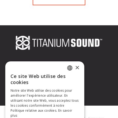
CONTACTEZ-NOUS
×
Ce site Web utilise des
Titanium Sound
FRENCH
cookies
Tél. : +33 (0)6 32 67 07 96
E-mail :
contact@titaniumsound.fr
Notre site Web utilise des cookies pour
ENGLISH
améliorer l'expérience utilisateur. En
utilisant notre site Web, vous acceptez tous
les cookies conformément à notre
Politique relative aux cookies.
En savoir
plus