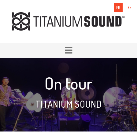
FR
EN
On tour
TITANIUM SOUND