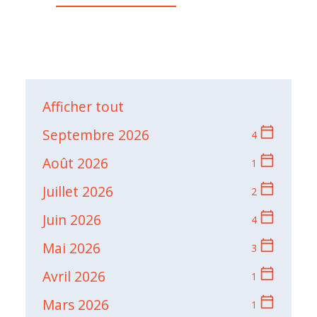
Afficher tout
calendar_today
Septembre 2026
4
calendar_today
Août 2026
1
calendar_today
Juillet 2026
2
calendar_today
Juin 2026
4
calendar_today
Mai 2026
3
calendar_today
Avril 2026
1
calendar_today
Mars 2026
1