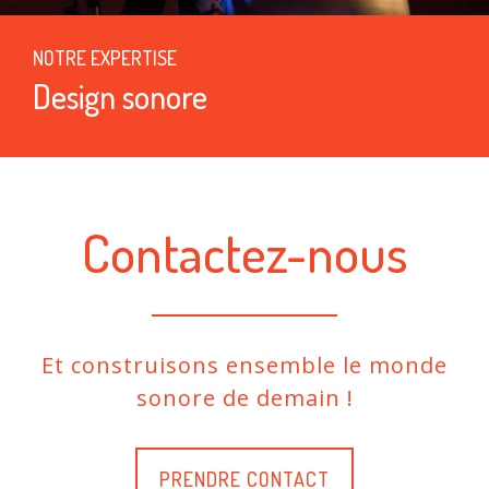
NOTRE EXPERTISE
Design sonore
Contactez-nous
Et construisons ensemble le monde
sonore de demain !
PRENDRE CONTACT