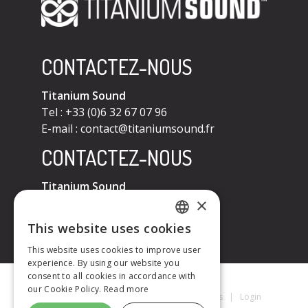
CONTACTEZ-NOUS
Titanium Sound
Tel : +33 (0)6 32 67 07 96
E-mail :
contact@titaniumsound.fr
CONTACTEZ-NOUS
Titanium Sound
×
Tel : +33 (0)6 32 67 07 96
E-mail :
contact@titaniumsound.fr
This website uses cookies
FRENCH
This website uses cookies to improve user
experience. By using our website you
ENGLISH
consent to all cookies in accordance with
our Cookie Policy.
Read more
Titanium Sound © 2026
|
Mentions Légales
|
Login