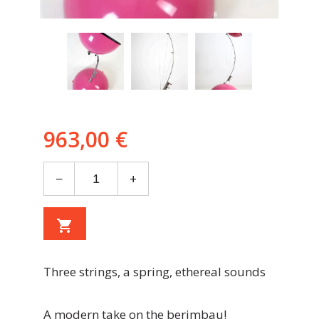
963,00 €
−
+
shopping_cart
Three strings, a spring, ethereal sounds
A modern take on the berimbau!