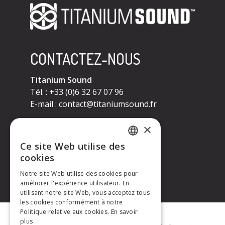
CONTACTEZ-NOUS
Titanium Sound
Tél. : +33 (0)6 32 67 07 96
E-mail :
contact@titaniumsound.fr
CONTACTEZ-NOUS
×
Ce site Web utilise des
Titanium Sound
FRENCH
cookies
Tél. : +33 (0)6 32 67 07 96
E-mail :
contact@titaniumsound.fr
Notre site Web utilise des cookies pour
ENGLISH
améliorer l'expérience utilisateur. En
utilisant notre site Web, vous acceptez tous
les cookies conformément à notre
Politique relative aux cookies.
En savoir
plus